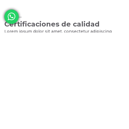
Certificaciones de calidad
Lorem ipsum dolor sit amet, consectetur adipiscing
elit, sed do eiusmod tempor incididunt ut labore et
dolore magna aliqua. Ut enim ad minim venian. Lorem
ipsum dolor sit amet, consectetur adipiscing elit, sed
do eiusmod tempor incididunt ut labore et dolore
magna aliqua. Ut enim ad minim veniam